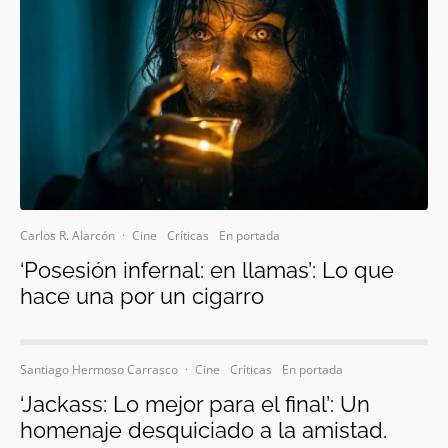
Carlos R. Alarcón
·
Cine
Críticas
En portada
‘Posesión infernal: en llamas’: Lo que
hace una por un cigarro
Santiago Hermoso Carrasco
·
Cine
Críticas
En portada
‘Jackass: Lo mejor para el final’: Un
homenaje desquiciado a la amistad.