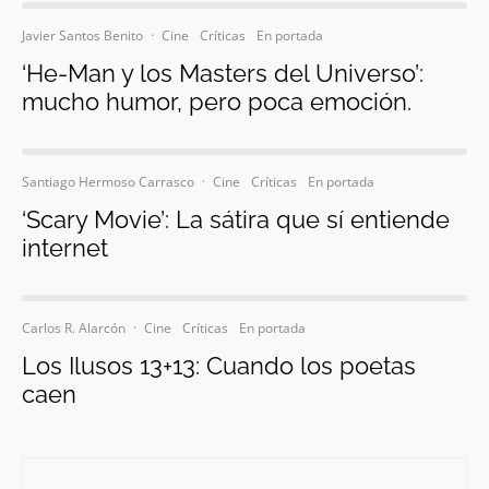
Javier Santos Benito
·
Cine
Críticas
En portada
‘He-Man y los Masters del Universo’:
mucho humor, pero poca emoción.
Santiago Hermoso Carrasco
·
Cine
Críticas
En portada
‘Scary Movie’: La sátira que sí entiende
internet
Carlos R. Alarcón
·
Cine
Críticas
En portada
Los Ilusos 13+13: Cuando los poetas
caen