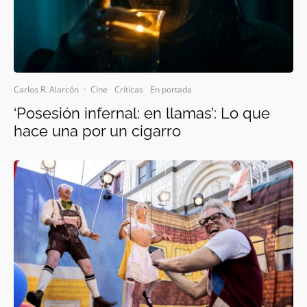
Carlos R. Alarcón
·
Cine
Críticas
En portada
‘Posesión infernal: en llamas’: Lo que
hace una por un cigarro