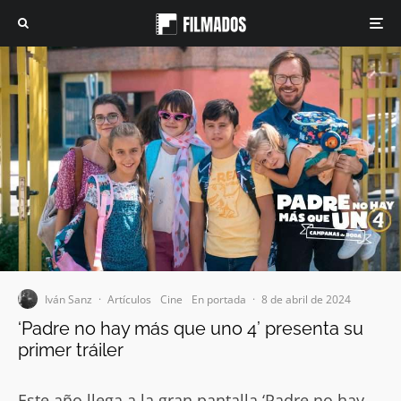
Iván Sanz
·
Artículos
Cine
En portada
·
8 de abril de 2024
‘Padre no hay más que uno 4’ presenta su
primer tráiler
Este año llega a la gran pantalla ‘Padre no hay