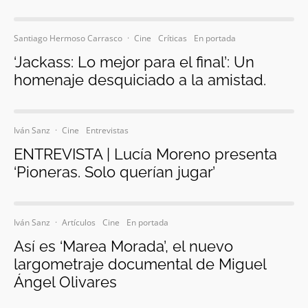
Santiago Hermoso Carrasco
·
Cine
Críticas
En portada
‘Jackass: Lo mejor para el final’: Un
homenaje desquiciado a la amistad.
Iván Sanz
·
Cine
Entrevistas
ENTREVISTA | Lucía Moreno presenta
‘Pioneras. Solo querían jugar’
Iván Sanz
·
Artículos
Cine
En portada
Así es ‘Marea Morada’, el nuevo
largometraje documental de Miguel
Ángel Olivares