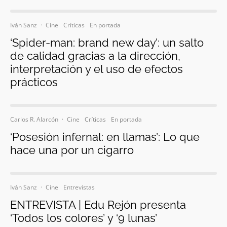
Iván Sanz
·
Cine
Críticas
En portada
‘Spider-man: brand new day’: un salto
de calidad gracias a la dirección,
interpretación y el uso de efectos
prácticos
Carlos R. Alarcón
·
Cine
Críticas
En portada
‘Posesión infernal: en llamas’: Lo que
hace una por un cigarro
Iván Sanz
·
Cine
Entrevistas
ENTREVISTA | Edu Rejón presenta
‘Todos los colores’ y ‘9 lunas’