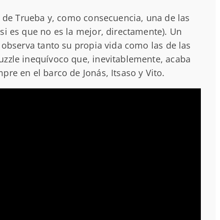
as de Trueba y, como consecuencia, una de las
si es que no es la mejor, directamente). Un
r observa tanto su propia vida como las de las
uzzle inequívoco que, inevitablemente, acaba
pre en el barco de Jonás, Itsaso y Vito.