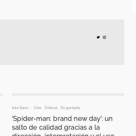
Iván Sanz
·
Cine
Críticas
En portada
‘Spider-man: brand new day’: un
salto de calidad gracias a la