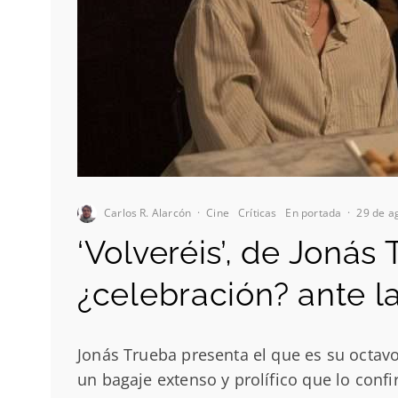
Carlos R. Alarcón
·
Cine
Críticas
En portada
·
29 de a
‘Volveréis’, de Jonás
¿celebración? ante l
Jonás Trueba presenta el que es su octavo
un bagaje extenso y prolífico que lo con