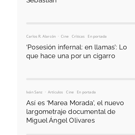
Sebastián
Carlos R. Alarcón
·
Cine
Críticas
En portada
‘Posesión infernal: en llamas’: Lo
que hace una por un cigarro
Iván Sanz
·
Artículos
Cine
En portada
Así es ‘Marea Morada’, el nuevo
largometraje documental de
Miguel Ángel Olivares