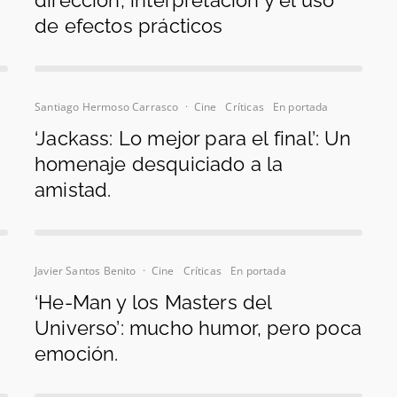
dirección, interpretación y el uso
de efectos prácticos
Santiago Hermoso Carrasco
·
Cine
Críticas
En portada
‘Jackass: Lo mejor para el final’: Un
homenaje desquiciado a la
amistad.
Javier Santos Benito
·
Cine
Críticas
En portada
‘He-Man y los Masters del
Universo’: mucho humor, pero poca
emoción.