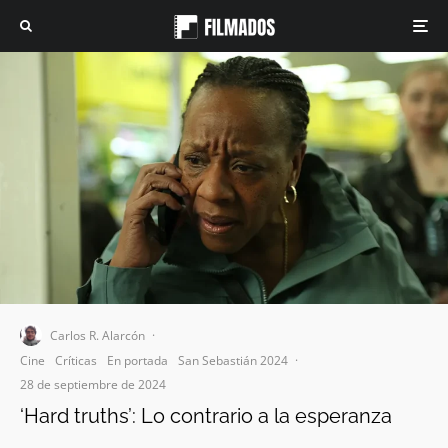
Carlos R. Alarcón
·
Cine
Críticas
En portada
San Sebastián 2024
·
28 de septiembre de 2024
‘Hard truths’: Lo contrario a la esperanza