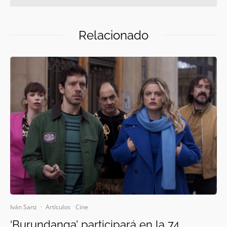
Relacionado
Iván Sanz
·
Artículos
Cine
‘Burundanga’ participará en la 74