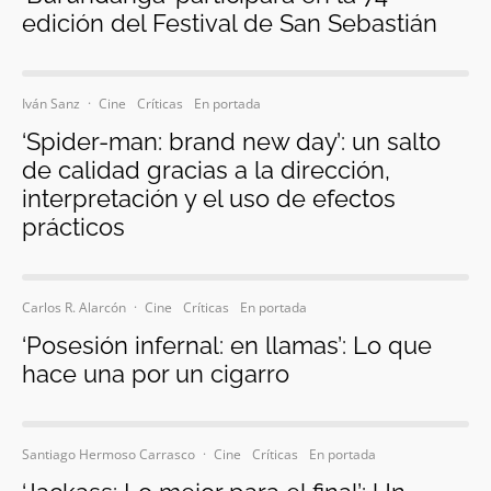
edición del Festival de San Sebastián
Iván Sanz
·
Cine
Críticas
En portada
‘Spider-man: brand new day’: un salto
de calidad gracias a la dirección,
interpretación y el uso de efectos
prácticos
Carlos R. Alarcón
·
Cine
Críticas
En portada
‘Posesión infernal: en llamas’: Lo que
hace una por un cigarro
Santiago Hermoso Carrasco
·
Cine
Críticas
En portada