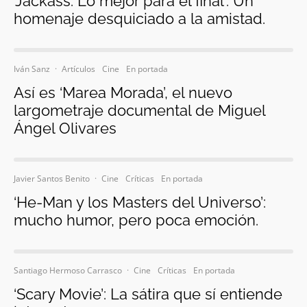
‘Jackass: Lo mejor para el final’: Un
homenaje desquiciado a la amistad.
Iván Sanz
·
Artículos
Cine
En portada
Así es ‘Marea Morada’, el nuevo
largometraje documental de Miguel
Ángel Olivares
Javier Santos Benito
·
Cine
Críticas
En portada
‘He-Man y los Masters del Universo’:
mucho humor, pero poca emoción.
Santiago Hermoso Carrasco
·
Cine
Críticas
En portada
‘Scary Movie’: La sátira que sí entiende