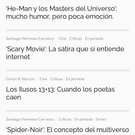
‘He-Man y los Masters del Universo’:
mucho humor, pero poca emoción.
Santiago Hermoso Carrasco
·
Cine
Críticas
En portada
‘Scary Movie’: La sátira que sí entiende
internet
Carlos R. Alarcón
·
Cine
Críticas
En portada
Los Ilusos 13+13: Cuando los poetas
caen
Santiago Hermoso Carrasco
·
Críticas
En portada
Series
‘Spider-Noir’: El concepto del multiverso