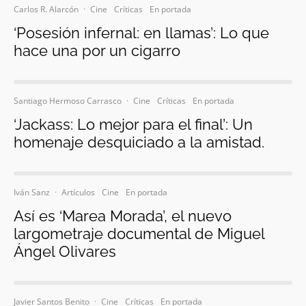
Carlos R. Alarcón
·
Cine
Críticas
En portada
‘Posesión infernal: en llamas’: Lo que
hace una por un cigarro
Santiago Hermoso Carrasco
·
Cine
Críticas
En portada
‘Jackass: Lo mejor para el final’: Un
homenaje desquiciado a la amistad.
Iván Sanz
·
Artículos
Cine
En portada
Así es ‘Marea Morada’, el nuevo
largometraje documental de Miguel
Ángel Olivares
Javier Santos Benito
·
Cine
Críticas
En portada