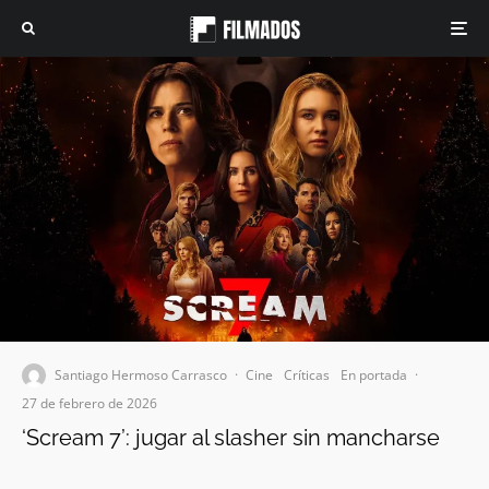
Santiago Hermoso Carrasco
·
Cine
Críticas
En portada
·
27 de febrero de 2026
‘Scream 7’: jugar al slasher sin mancharse