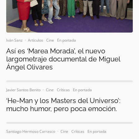
Iván Sanz
·
Artículos
Cine
En portada
Así es ‘Marea Morada’, el nuevo
largometraje documental de Miguel
Ángel Olivares
Javier Santos Benito
·
Cine
Críticas
En portada
‘He-Man y los Masters del Universo’:
mucho humor, pero poca emoción.
Santiago Hermoso Carrasco
·
Cine
Críticas
En portada