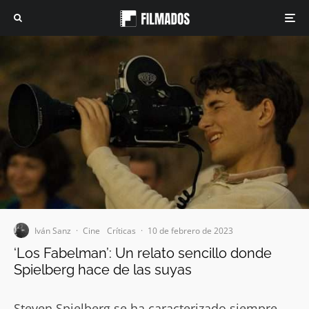
Iván Sanz
·
Cine
Críticas
·
10 de febrero de 2023
‘Los Fabelman’: Un relato sencillo donde
Spielberg hace de las suyas
Steven Spielberg se ha caracterizado siempre