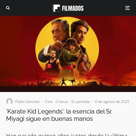
Pablo Sánchez
·
Cine
Críticas
En portada
·
6 de agosto de 2025
‘Karate Kid Legends’: la esencia del Sr.
Miyagi sigue en buenas manos
Han pasado quince años justos desde la última