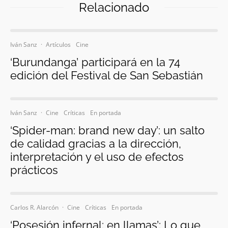
Relacionado
Iván Sanz
·
Artículos
Cine
‘Burundanga’ participará en la 74
edición del Festival de San Sebastián
Iván Sanz
·
Cine
Críticas
En portada
‘Spider-man: brand new day’: un salto
de calidad gracias a la dirección,
interpretación y el uso de efectos
prácticos
Carlos R. Alarcón
·
Cine
Críticas
En portada
‘Posesión infernal: en llamas’: Lo que