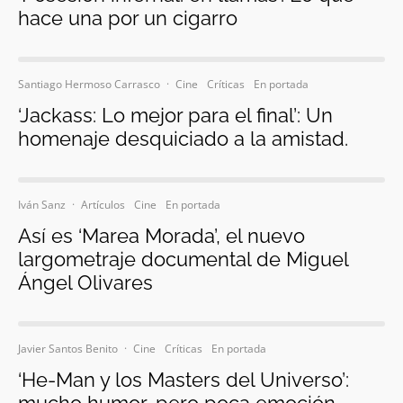
hace una por un cigarro
Santiago Hermoso Carrasco
·
Cine
Críticas
En portada
‘Jackass: Lo mejor para el final’: Un
homenaje desquiciado a la amistad.
Iván Sanz
·
Artículos
Cine
En portada
Así es ‘Marea Morada’, el nuevo
largometraje documental de Miguel
Ángel Olivares
Javier Santos Benito
·
Cine
Críticas
En portada
‘He-Man y los Masters del Universo’:
mucho humor, pero poca emoción.