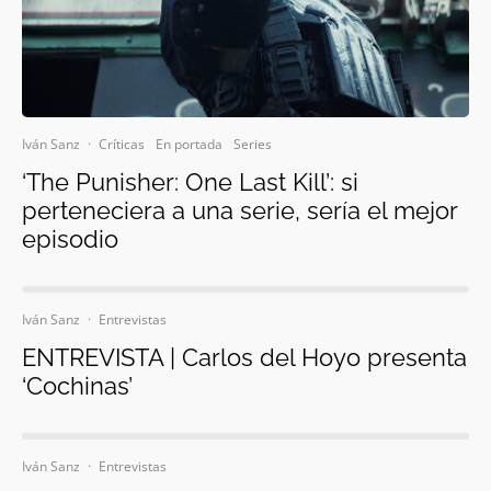
Iván Sanz
·
Críticas
En portada
Series
‘The Punisher: One Last Kill’: si
perteneciera a una serie, sería el mejor
episodio
Iván Sanz
·
Entrevistas
ENTREVISTA | Carlos del Hoyo presenta
‘Cochinas’
Iván Sanz
·
Entrevistas