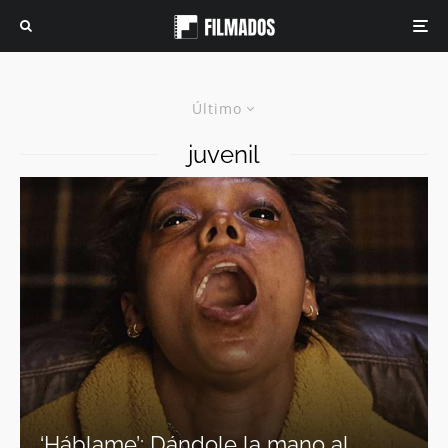
Último
juvenil
‘Háblame’: Dándole la mano al