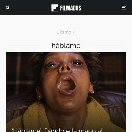
Último
háblame
‘Háblame’: Dándole la mano al